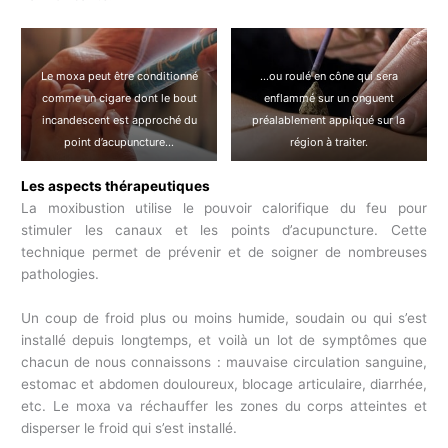
Le moxa peut être conditionné
…ou roulé en cône qui sera
comme un cigare dont le bout
enflammé sur un onguent
incandescent est approché du
préalablement appliqué sur la
point d’acupuncture…
région à traiter.
Les aspects thérapeutiques
La moxibustion utilise le pouvoir calorifique du feu pour
stimuler les canaux et les points d’acupuncture. Cette
technique permet de prévenir et de soigner de nombreuses
pathologies.
Un coup de froid plus ou moins humide, soudain ou qui s’est
installé depuis longtemps, et voilà un lot de symptômes que
chacun de nous connaissons : mauvaise circulation sanguine,
estomac et abdomen douloureux, blocage articulaire, diarrhée,
etc. Le moxa va réchauffer les zones du corps atteintes et
disperser le froid qui s’est installé.