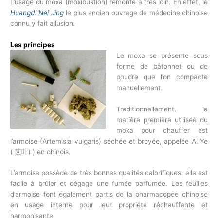
L’usage du moxa (moxibustion) remonte à très loin. En effet, le
Huangdi Nei Jing
le plus ancien ouvrage de médecine chinoise
connu y fait allusion.
Les principes
Le moxa se présente sous
forme de bâtonnet ou de
poudre que l’on compacte
manuellement.
Traditionnellement, la
matière première utilisée du
moxa pour chauffer est
l’armoise (Artemisia vulgaris) séchée et broyée, appelée Ai Ye
( 艾叶) ) en chinois.
L’armoise possède de très bonnes qualités calorifiques, elle est
facile à brûler et dégage une fumée parfumée. Les feuilles
d’armoise font également partis de la pharmacopée chinoise
en usage interne pour leur propriété réchauffante et
harmonisante.