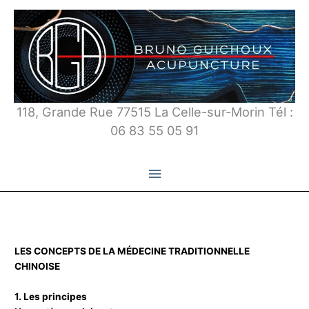
Aller
au
contenu
118, Grande Rue 77515 La Celle-sur-Morin Tél :
06 83 55 05 91
Menu
principal
LES CONCEPTS DE LA MÉDECINE TRADITIONNELLE
CHINOISE
1. Les principes