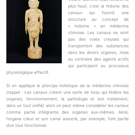
plus haut, c’est la théorie des
canaux qui fournit une
structure au concept de
« holisme » en médecine
chinoise. Les canaux ne sont
pas des voies creuses qui
transportent des substances
dans les divers organes, mais
au contraire des agents actifs
qui participent au processus
physiologique effectif.
Si on applique le principe holistique de la médecine chinoise
(rappel : Les canaux créent une sorte de tissu qui fédère les
organes, l’environnement, la pathologie et son traitement,
dans un tout unifié) alors on peut même considérer les canaux
comme partie intégrante des organes eux-mêmes. Ainsi,
l’organe cœur et son canal associé, par exemple, font partie
d’un tout fonctionnel.