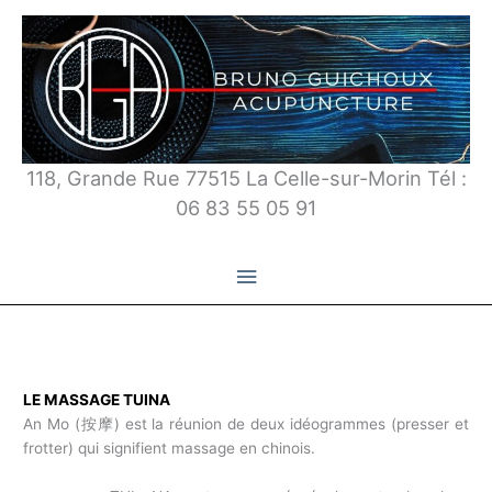
Aller
au
contenu
118, Grande Rue 77515 La Celle-sur-Morin Tél :
06 83 55 05 91
Menu
principal
LE MASSAGE TUINA
An Mo (按摩) est la réunion de deux idéogrammes (presser et
frotter) qui signifient massage en chinois.